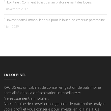
Loi Pinel : Comment échapper au plafonnement des loyers
3 novembre 2017
Investir dans l’immobilier neuf pour le louer : se créer un patrimoine
4 juin 2020
LA LOI PINEL
KACIUS est un cabinet de conseil en gestion de patrimoine
spécialisé dans la défiscalisation immobilière et
l’investissement immobilier.
Notre équipe de conseillers en gestion de patrimoine analyse
votre profil et vous conseille pour investir en loi Pinel Plus