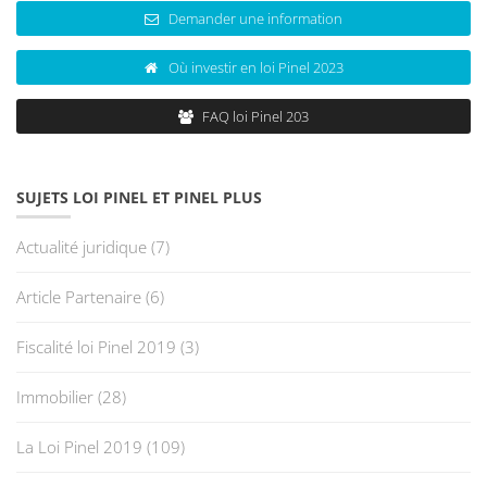
Demander une information
Où investir en loi Pinel 2023
FAQ loi Pinel 203
SUJETS LOI PINEL ET PINEL PLUS
Actualité juridique
(7)
Article Partenaire
(6)
Fiscalité loi Pinel 2019
(3)
Immobilier
(28)
La Loi Pinel 2019
(109)