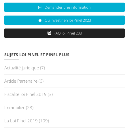
Demander une information
Où investir en loi Pinel 2023
FAQ loi Pinel 203
SUJETS LOI PINEL ET PINEL PLUS
Actualité juridique
(7)
Article Partenaire
(6)
Fiscalité loi Pinel 2019
(3)
Immobilier
(28)
La Loi Pinel 2019
(109)