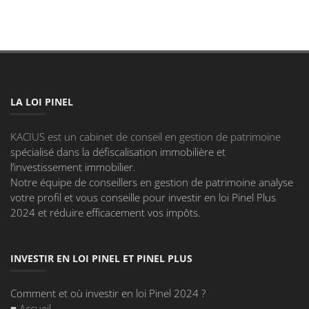
LA LOI PINEL
KACIUS est un cabinet de conseil en gestion de patrimoine
spécialisé dans la défiscalisation immobilière et
l’investissement immobilier.
Notre équipe de conseillers en gestion de patrimoine analyse
votre profil et vous conseille pour investir en loi Pinel Plus
2024 et réduire efficacement vos impôts.
INVESTIR EN LOI PINEL ET PINEL PLUS
Comment et où investir en loi Pinel 2024 ?
■
Accueil