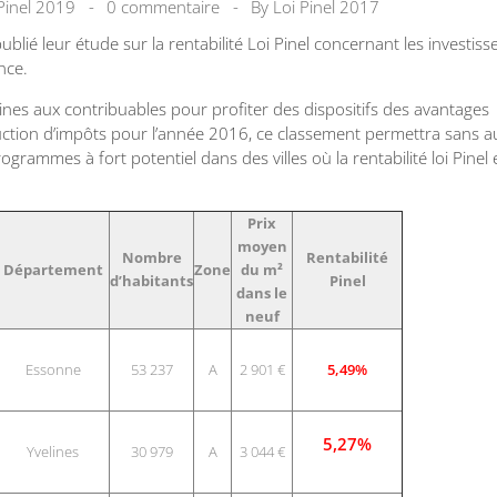
Pinel 2019
0 commentaire
By
Loi Pinel 2017
lié leur étude sur la rentabilité Loi Pinel concernant les investis
nce.
ines aux contribuables pour profiter des dispositifs des avantages
duction d’impôts pour l’année 2016, ce classement permettra sans 
grammes à fort potentiel dans des villes où la rentabilité loi Pinel 
Prix
moyen
Nombre
Rentabilité
Département
Zone
du m²
d’habitants
Pinel
dans le
neuf
Essonne
53 237
A
2 901 €
5,49%
5,27%
Yvelines
30 979
A
3 044 €