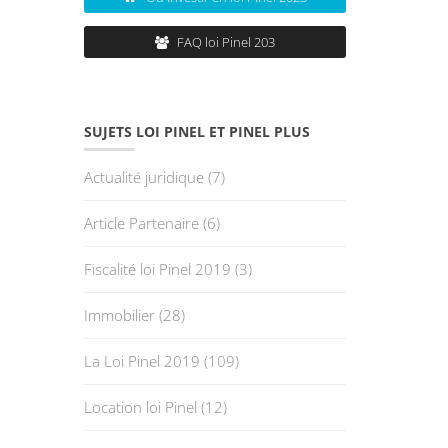
FAQ loi Pinel 203
SUJETS LOI PINEL ET PINEL PLUS
Actualité juridique
(7)
Article Partenaire
(6)
Fiscalité loi Pinel 2019
(3)
Immobilier
(28)
La Loi Pinel 2019
(109)
Location loi Pinel
(12)