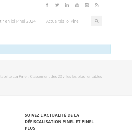
ir en loi Pinel 2024
Actualités loi Pinel
spositif Denormandie.
abilité Loi Pinel : Classement des 20 villes les plus rentables
SUIVEZ L’ACTUALITÉ DE LA
DÉFISCALISATION PINEL ET PINEL
PLUS