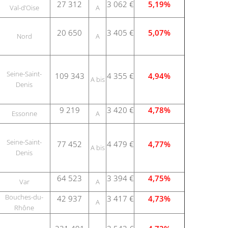
27 312
3 062 €
5,19%
Val-d’Oise
A
20 650
3 405 €
5,07%
Nord
A
Seine-Saint-
109 343
4 355 €
4,94%
A bis
Denis
9 219
3 420 €
4,78%
Essonne
A
Seine-Saint-
77 452
4 479 €
4,77%
A bis
Denis
64 523
3 394 €
4,75%
Var
A
Bouches-du-
42 937
3 417 €
4,73%
A
Rhône