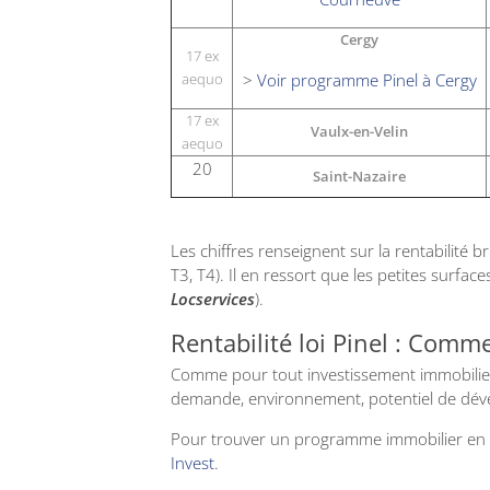
Cergy
17 ex
aequo
>
Voir programme Pinel à Cergy
17 ex
Vaulx-en-Velin
aequo
20
Saint-Nazaire
Les chiffres renseignent sur la rentabilité 
T3, T4). Il en ressort que les petites surf
Locservices
).
Rentabilité loi Pinel : Com
Comme pour tout investissement immobilier
demande, environnement, potentiel de dével
Pour trouver un programme immobilier en loi
Invest
.