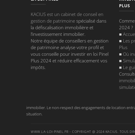
PLUS
KACIUS est un cabinet de conseil en
gestion de patrimoine
spécialisé dans
Comment 
la défiscalisation immobilière et
2024 ?
l’investissement immobilier.
■
Accuei
Notre équipe de conseillers en gestion
■
Les pr
de patrimoine analyse votre profil et
Plus
vous conseille pour investir en loi Pinel
■
Où inv
Plus 2024 et réduire efficacement vos
■
Simula
impôts.
■
Le gui
Consult
immobili
simulati
immobilier. Le non-respect des engagements de location entraîn
situation.
WWW.LA-LOI-PINEL.FR - COPYRIGHT @ 2024 KACIUS. TOUS DR