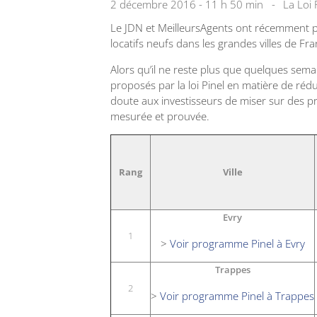
2 décembre 2016 - 11 h 50 min
La Loi 
Le JDN et MeilleursAgents ont récemment pub
locatifs neufs dans les grandes villes de Fra
Alors qu’il ne reste plus que quelques sema
proposés par la loi Pinel en matière de ré
doute aux investisseurs de miser sur des pro
mesurée et prouvée.
Rang
Ville
Evry
1
>
Voir programme Pinel à Evry
Trappes
2
>
Voir programme Pinel à Trappes