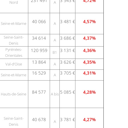
231 491
3 543 €
4,72%
Nord
A
40 066
3 481 €
4,57%
Seine-et-Marne
A
Seine-Saint-
34 614
3 686 €
4,37%
A
Denis
Pyrénées-
120 959
3 131 €
4,36%
B1
Orientales
13 864
3 626 €
4,35%
Val-d’Oise
A
16 529
3 705 €
4,31%
Seine-et-Marne
A
84 577
5 085 €
4,28%
Hauts-de-Seine
A bis
Seine-Saint-
40 678
3 781 €
4,27%
A
Denis