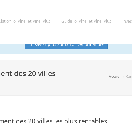
ation loi Pinel et Pïnel Plus
Guide loi Pinel et Pinel Plus
Invest
rminé depuis le 31/12/2024. Nous vous conseillons maintenant le di
En savoir plus sur la Loi Denormandie
ent des 20 villes
Accueil
Rent
ement des 20 villes les plus rentables