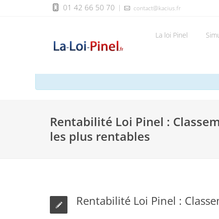
01 42 66 50 70
contact@kacius.fr
La loi Pinel
Simul
Ce dispositif est te
Rentabilité Loi Pinel : Classem
les plus rentables
Rentabilité Loi Pinel : Class