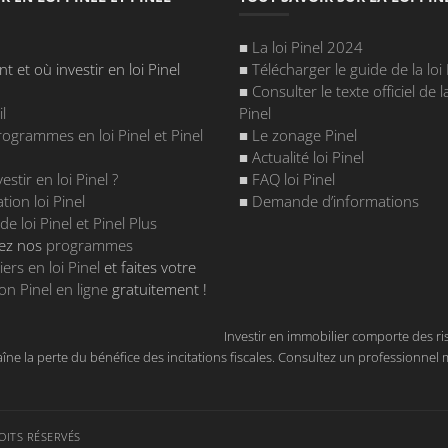
■
La loi Pinel 2024
et où investir en loi Pinel
■
Télécharger le guide de la loi 
■
Consulter le texte officiel de la
l
Pinel
ogrammes en loi Pinel et Pinel
■
Le zonage Pinel
■
Actualité loi Pinel
estir en loi Pinel
?
■
FAQ loi Pinel
tion loi Pinel
■
Demande d’informations
de loi Pinel et Pinel Plus
ez nos
programmes
ers en loi Pinel
et faites votre
on Pinel en ligne
gratuitement !
Investir en immobilier comporte des ris
e la perte du bénéfice des incitations fiscales. Consultez un professionnel m
OITS RÉSERVÉS