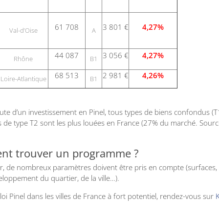
61 708
3 801 €
4,27%
Val-d’Oise
A
44 087
3 056 €
4,27%
Rhône
B1
68 513
2 981 €
4,26%
Loire-Atlantique
B1
brute d’un investissement en Pinel, tous types de biens confondus (T
aces de type T2 sont les plus louées en France (27% du marché. Sour
ment trouver un programme ?
, de nombreux paramètres doivent être pris en compte (surfaces,
oppement du quartier, de la ville…).
 Pinel dans les villes de France à fort potentiel, rendez-vous sur