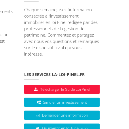
Chaque semaine, lisez l’information
sements
consacrée à l’investissement
immobilier en loi Pinel rédigée par des
professionnels de la gestion de
aucun
patrimoine. Commentez et partagez
est
avec nous vos questions et remarques
sur le dispositif fiscal qui vous
intéresse.
LES SERVICES LA-LOI-PINEL.FR
Télécharger le Guide Loi Pinel
Simuler un investissement
Demander une information
Où investir en loi Pinel 2023