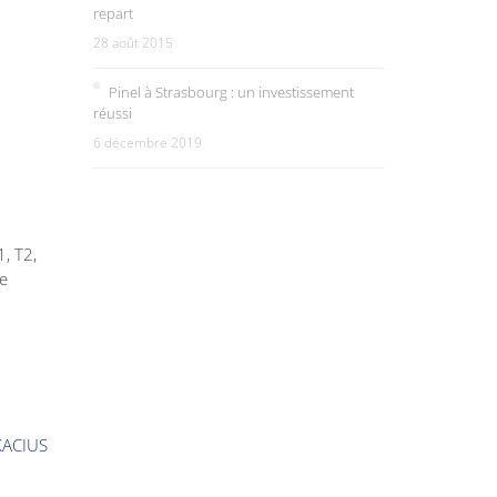
repart
28 août 2015
Pinel à Strasbourg : un investissement
réussi
6 décembre 2019
1, T2,
ce
KACIUS